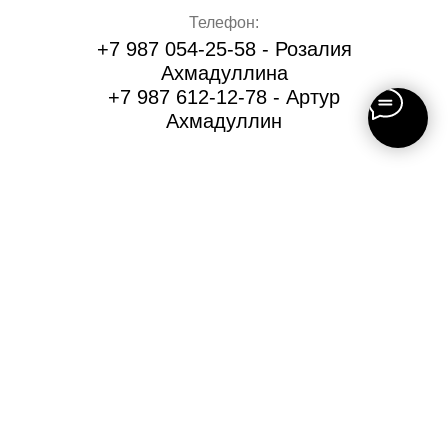
Телефон:
+7 987 054-25-58 - Розалия
Ахмадуллина
+7 987 612-12-78 - Артур
Ахмадуллин
Email:
v.rouze@yandex.ru
Адрес:
Уфа, ул. Рихарда Зорге, 73/1
пн-пт: с 10:00 до 18:00
ИП Ахмадуллин Артур Маратович
ИНН 023400316663
ОГРН 318028000059621